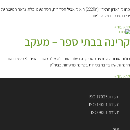
מהו גז ראדון הראדון (222Rn) הוא גז אציל חסר ריח, חסר טעם ובלתי נראה המיוצר על
ידי התפרקות של אורניום
קרא עוד »
קרינה בבתי ספר – מעקב
כוונות טובות לא תמיד מספיקות. בשנה האחרונה שינה משרד החינוך 3 פעמים את
ההנחיות שלו בדבר בטיחות בקרינה מרשתות בביה"ס.
קרא עוד »
תעודת ISO 17025
תעודת ISO 14001
תעודת ISO 9001
אויר