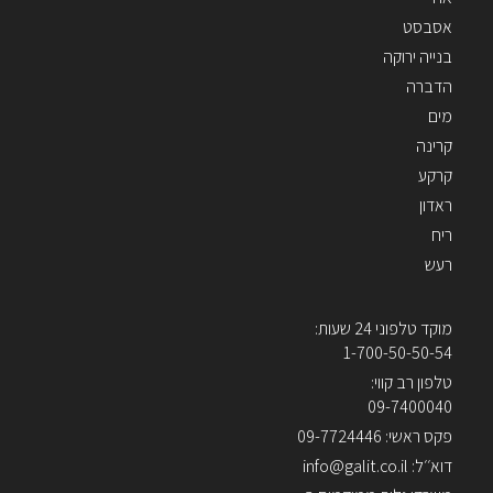
אסבסט
בנייה ירוקה
הדברה
מים
קרינה
קרקע
ראדון
ריח
רעש
מוקד טלפוני 24 שעות:
1-700-50-50-54
טלפון רב קווי:
09-7400040
פקס ראשי: 09-7724446
דוא׳׳ל: info@galit.co.il