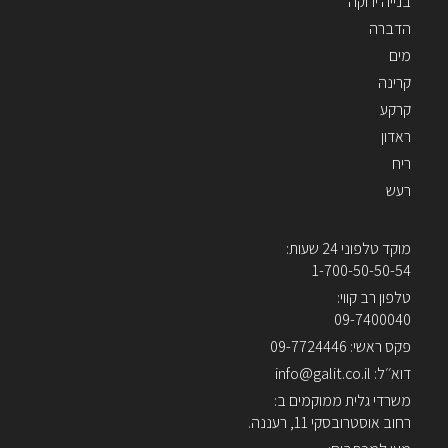
בנייה ירוקה
הדברה
מים
קרינה
קרקע
ראדון
ריח
רעש
מוקד טלפוני 24 שעות:
1-700-50-50-54
טלפון רב קווי:
09-7400040
פקס ראשי: 09-7724446
דוא׳׳ל: info@galit.co.il
משרדי גלית ממוקמים ב:
רחוב אוסטרובסקי 11, רעננה.