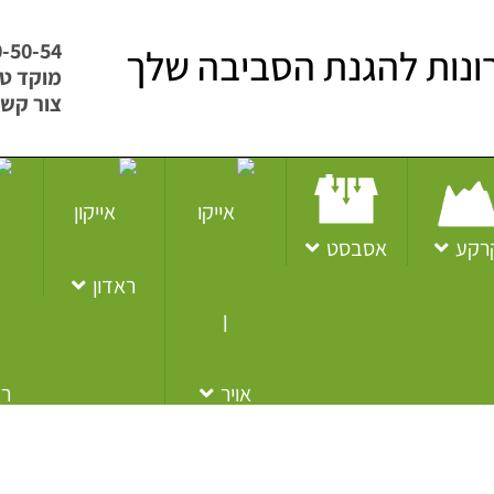
0-50-54
ונות להגנת הסביבה שלך
מוקד טלפוני
צור קש
רקע
אסבסט
ראדון
אויר
ר