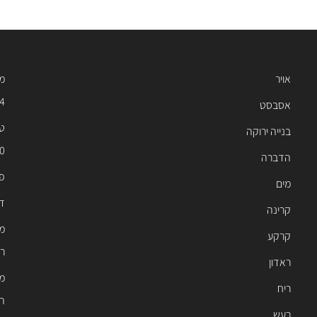
אויר
מוק
54
אסבסט
טל
בנייה ירוקה
0
הדברה
פקס
מים
דוא׳׳
קרינה
מש
קרקע
רח
ראדון
מע
ריח
ת.ד 425 ר
רעש