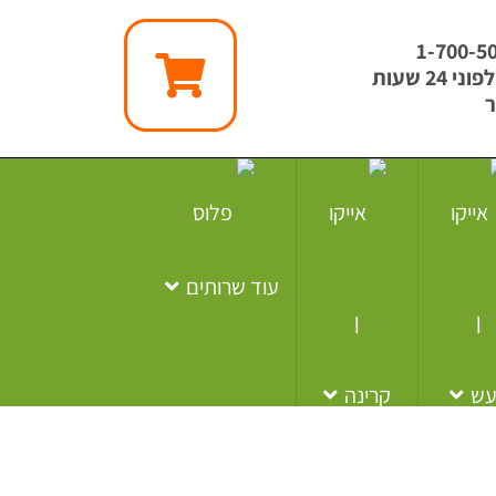
1-700-5
 24 שעות
ר
עוד שרותים
עש
קרינה