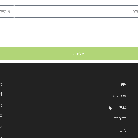
שליחה
אויר
מוק
54
אסבסט
טל
בנייה ירוקה
0
הדברה
פקס
מים