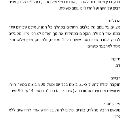
צבעם בין שחור- חום לשחור , אורכם כשני מילימטר , בעלי 6 רגליים, זיפים
רבים על הגוף ועל הרגליים .גופם משוטח.
הרגלים:
מצויים על גופם של כלבים וחתולים במהלך כל השנה, אולם שכיחים יותר
במזג אויר חם ולח. תוקפים במהירות את גוף האדם לצורכי מזון. מסוגלים
לקפוץ לגובה שבין מטר שמונים ל–2 מטרים, ולמרחק שבין שלוש וחצי
מטר לארבעה מטרים.
תזונה:
דם
.
רבייה:
הנקבה יכולה להטיל כ-25 ביצים בכל יום ומעל 800 ביצים במשך חייה.
פרעושים מבצעים מטמורפוזה ( שינוי צורה) בדר"כ במשך 14 עד 90 ימים.
מידע נוסף:
נושאים הרבה מחלות, בוגרים יכולים לחיות בין חודש אחד לחודשיים ללא
מזון.