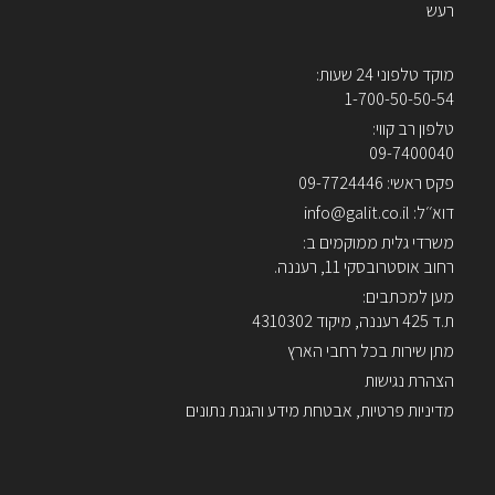
רעש
מוקד טלפוני 24 שעות:
1-700-50-50-54
טלפון רב קווי:
09-7400040
פקס ראשי: 09-7724446
דוא׳׳ל: info@galit.co.il
משרדי גלית ממוקמים ב:
רחוב אוסטרובסקי 11, רעננה.
מען למכתבים:
ת.ד 425 רעננה, מיקוד 4310302
מתן שירות בכל רחבי הארץ
הצהרת נגישות
מדיניות פרטיות, אבטחת מידע והגנת נתונים